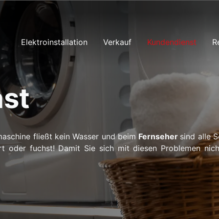
Elektroinstallation
Verkauf
Kundendienst
R
st
maschine fließt kein Wasser und beim
Fernseher
sind alle 
niert oder fuchst! Damit Sie sich mit diesen Problemen n