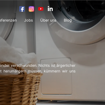
eferenzen
Jobs
Über uns
Blog
Sender verschwunden. Nichts ist ärgerlicher
icht herumärgern müssen, kümmern wir uns