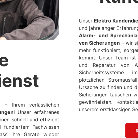
Unser
Elektro Kundendi
und jahrelanger Erfahrun
Alarm- und Sprechanla
von Sicherungen
– wir s
mehr funktioniert, sorge
e
kommt. Unser Team ist sp
und Reparatur von Al
Sicherheitssysteme i
enst
plötzlichen Stromausfäl
Ursache zu finden und d
Sicherungen tauschen wi
gewährleisten. Kontakt
 – Ihrem verlässlichen
unserem erstklassigen Ser
ungen
! Unser erfahrenes
hnen schnell und effizient
nd fundiertem Fachwissen
dass Ihre Geräte wieder