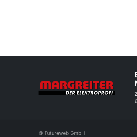
©
Futureweb GmbH